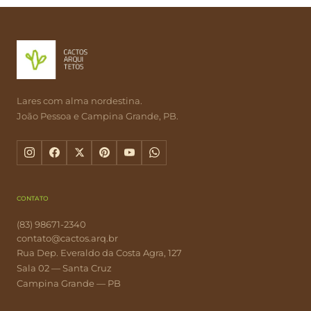
Lares com alma nordestina.
João Pessoa e Campina Grande, PB.
CONTATO
(83) 98671-2340
contato@cactos.arq.br
Rua Dep. Everaldo da Costa Agra, 127
Sala 02 — Santa Cruz
Campina Grande — PB