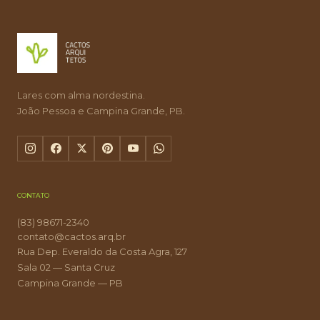
Lares com alma nordestina.
João Pessoa e Campina Grande, PB.
CONTATO
(83) 98671-2340
contato@cactos.arq.br
Rua Dep. Everaldo da Costa Agra, 127
Sala 02 — Santa Cruz
Campina Grande — PB