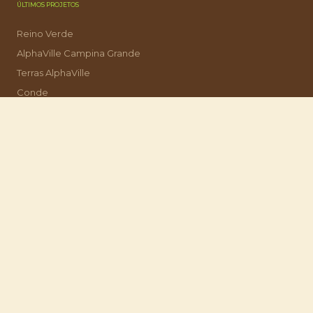
ÚLTIMOS PROJETOS
Reino Verde
AlphaVille Campina Grande
Terras AlphaVille
Conde
Queimadas
NAVEGAÇÃO
Início
Sobre
Projetos
Serviços
Contato