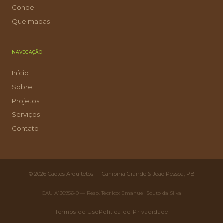
Conde
Queimadas
NAVEGAÇÃO
Início
Sobre
Projetos
Serviços
Contato
© 2026 Cactos Arquitetos — Campina Grande & João Pessoa, PB
CAU A130956-0 — Resp. Técnico: Emanuel Souto da Silva
Termos de Uso
Política de Privacidade