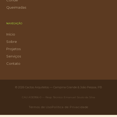
Conde
Queimadas
NAVEGAÇÃO
Início
Sobre
Projetos
Serviços
Contato
© 2026 Cactos Arquitetos — Campina Grande & João Pessoa, PB
CAU A130956-0 — Resp. Técnico: Emanuel Souto da Silva
Termos de Uso
Política de Privacidade