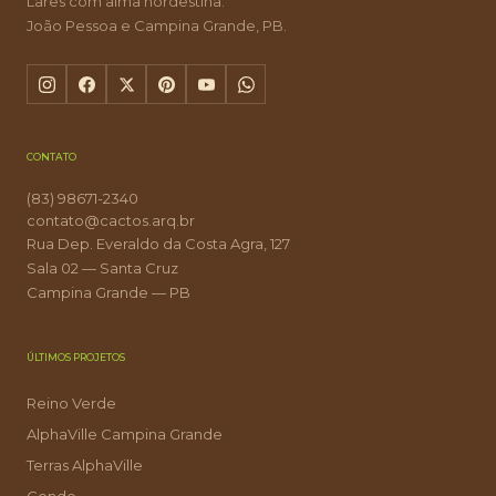
Lares com alma nordestina.
João Pessoa e Campina Grande, PB.
CONTATO
(83) 98671-2340
contato@cactos.arq.br
Rua Dep. Everaldo da Costa Agra, 127
Sala 02 — Santa Cruz
Campina Grande — PB
ÚLTIMOS PROJETOS
Reino Verde
AlphaVille Campina Grande
Terras AlphaVille