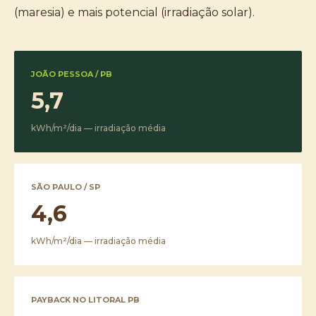
(maresia) e mais potencial (irradiação solar).
JOÃO PESSOA / PB
5,7
kWh/m²/dia — irradiação média
SÃO PAULO / SP
4,6
kWh/m²/dia — irradiação média
PAYBACK NO LITORAL PB