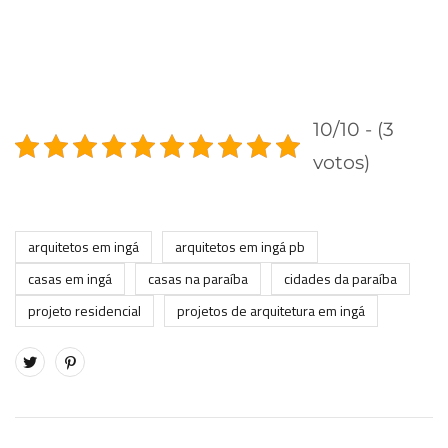
10/10 - (3
votos)
arquitetos em ingá
arquitetos em ingá pb
casas em ingá
casas na paraíba
cidades da paraíba
projeto residencial
projetos de arquitetura em ingá