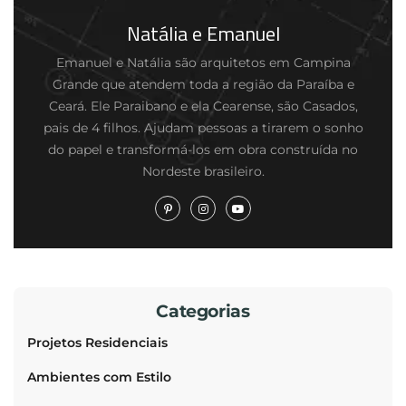
Natália e Emanuel
Emanuel e Natália são arquitetos em Campina
Grande que atendem toda a região da Paraíba e
Ceará. Ele Paraibano e ela Cearense, são Casados,
pais de 4 filhos. Ajudam pessoas a tirarem o sonho
do papel e transformá-los em obra construída no
Nordeste brasileiro.
Categorias
Projetos Residenciais
Ambientes com Estilo