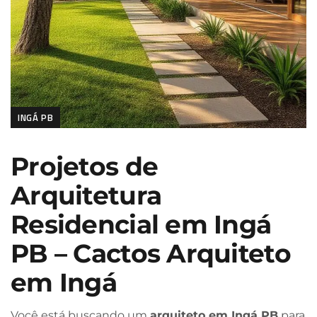
INGÁ PB
Projetos de
Arquitetura
Residencial em Ingá
PB – Cactos Arquiteto
em Ingá
Você está buscando um
arquiteto em Ingá PB
para