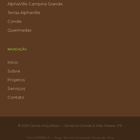
AlphaVille Campina Grande
Terras AlphaVille
Conde
Queimadas
NAVEGAÇÃO
Início
Sobre
Projetos
Serviços
Contato
© 2026 Cactos Arquitetos — Campina Grande & João Pessoa, PB
CAU A130956-0 — Resp. Técnico: Emanuel Souto da Silva