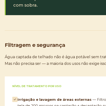
com sobra.
Filtragem e segurança
Água captada de telhado não é água potável sem tr
Mas não precisa ser — a maioria dos usos não exige isso
NÍVEL DE TRATAMENTO POR USO
Irrigação e lavagem de áreas externas
— Filtr
tela de 200 microns na captação + decantação n