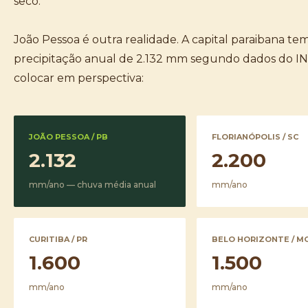
seco.
João Pessoa é outra realidade. A capital paraibana te
precipitação anual de 2.132 mm segundo dados do I
colocar em perspectiva:
JOÃO PESSOA / PB
FLORIANÓPOLIS / SC
2.132
2.200
mm/ano — chuva média anual
mm/ano
CURITIBA / PR
BELO HORIZONTE / M
1.600
1.500
mm/ano
mm/ano