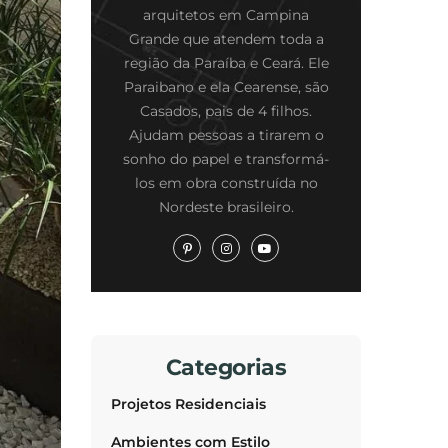
arquitetos em Campina
Grande que atendem toda a
região da Paraíba e Ceará. Ele
Paraibano e ela Cearense, são
Casados, pais de 4 filhos.
Ajudam pessoas a tirarem o
sonho do papel e transformá-
los em obra construída no
Nordeste brasileiro.
Categorias
Projetos Residenciais
Ambientes com Estilo