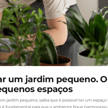
iar um jardim pequeno. O
equenos espaços
m jardim pequeno, saiba que é possível ter um espaço
as é fundamental para que o ambiente fique harmonioso