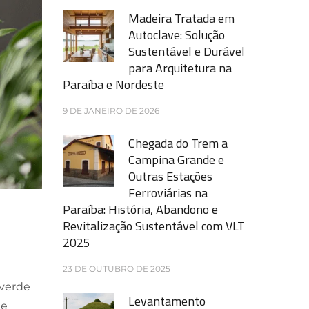
Madeira Tratada em
Autoclave: Solução
Sustentável e Durável
para Arquitetura na
Paraíba e Nordeste
9 DE JANEIRO DE 2026
Chegada do Trem a
Campina Grande e
Outras Estações
Ferroviárias na
Paraíba: História, Abandono e
Revitalização Sustentável com VLT
2025
23 DE OUTUBRO DE 2025
 verde
Levantamento
 e