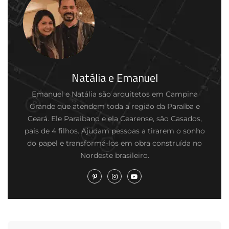
Natália e Emanuel
Emanuel e Natália são arquitetos em Campina
Grande que atendem toda a região da Paraíba e
Ceará. Ele Paraibano e ela Cearense, são Casados,
pais de 4 filhos. Ajudam pessoas a tirarem o sonho
do papel e transformá-los em obra construída no
Nordeste brasileiro.