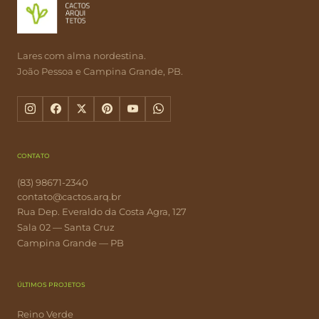
Lares com alma nordestina.
João Pessoa e Campina Grande, PB.
CONTATO
(83) 98671-2340
contato@cactos.arq.br
Rua Dep. Everaldo da Costa Agra, 127
Sala 02 — Santa Cruz
Campina Grande — PB
ÚLTIMOS PROJETOS
Reino Verde