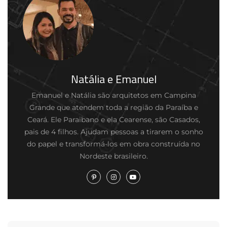
Natália e Emanuel
Emanuel e Natália são arquitetos em Campina
Grande que atendem toda a região da Paraíba e
Ceará. Ele Paraibano e ela Cearense, são Casados,
pais de 4 filhos. Ajudam pessoas a tirarem o sonho
do papel e transformá-los em obra construída no
Nordeste brasileiro.