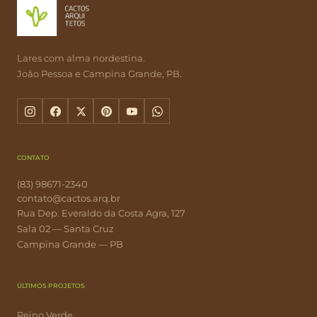
Lares com alma nordestina.
João Pessoa e Campina Grande, PB.
CONTATO
(83) 98671-2340
contato@cactos.arq.br
Rua Dep. Everaldo da Costa Agra, 127
Sala 02 — Santa Cruz
Campina Grande — PB
ÚLTIMOS PROJETOS
Reino Verde