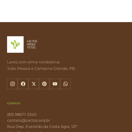
Lares com alma nordestina.
João Pessoa e Campina Grande, PB.
CONTATO
(83) 98671-2340
contato@cactos.arq.br
Rua Dep. Everaldo da Costa Agra, 127