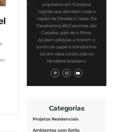
arquitetos em Campina
Grande que atendem toda a
el
região da Paraíba e Ceará. Ele
Paraibano e ela Cearense, são
Casados, pais de 4 filhos.
Ajudam pessoas a tirarem o
as
sonho do papel e transformá-
los em obra construída no
em
Nordeste brasileiro.
Categorias
Projetos Residenciais
Ambientes com Estilo