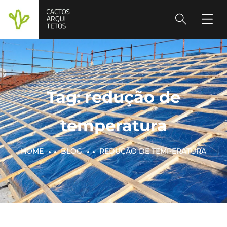
Tag:
redução de
temperatura
HOME
BLOG
REDUÇÃO DE TEMPERATURA