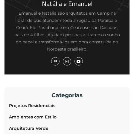
Natália e Emanuel
Emanuel e Natália são arquitetos em Campina
Grande que atendem toda a região da Paraíba e
Ceará. Ele Paraibano e ela Cearense, são Casados,
pais de 4 filhos. Ajudam pessoas a tirarem o sonho
do papel e transformá-los em obra construída no
Nordeste brasileiro.
Categorias
Projetos Residenciais
Ambientes com Estilo
Arquitetura Verde